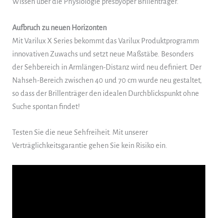
Wissen über die Physiologie presbyoper Brillenträger.
Aufbruch zu neuen Horizonten
Mit Varilux X Series bekommt das Varilux Produktprogramm
innovativen Zuwachs und setzt neue Maßstäbe. Besonders
der Sehbereich in Armlängen-Distanz wird neu definiert. Der
Nahseh-Bereich zwischen 40 und 70 cm wurde neu gestaltet,
so dass der Brillenträger den idealen Durchblickspunkt ohne
Suche spontan findet!
Testen Sie die neue Sehfreiheit. Mit unserer
Verträglichkeitsgarantie gehen Sie kein Risiko ein.